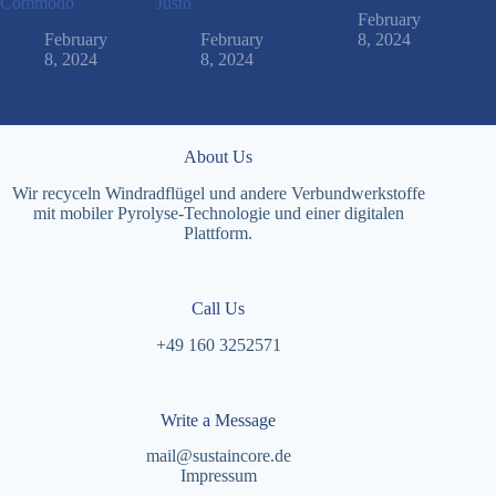
Commodo
Justo
February
February
February
8, 2024
8, 2024
8, 2024
About Us
Wir recyceln Windradflügel und andere Verbundwerkstoffe
mit mobiler Pyrolyse-Technologie und einer digitalen
Plattform.
Call Us
+49 160 3252571
Write a Message
mail@sustaincore.de
Impressum