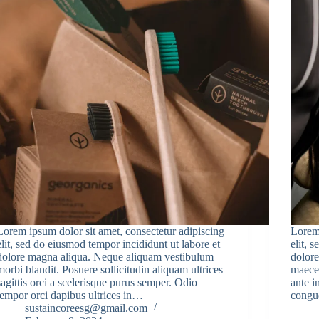
Lorem ipsum dolor sit amet, consectetur adipiscing
Lorem 
elit, sed do eiusmod tempor incididunt ut labore et
elit, 
dolore magna aliqua. Neque aliquam vestibulum
dolore
morbi blandit. Posuere sollicitudin aliquam ultrices
maecen
sagittis orci a scelerisque purus semper. Odio
ante i
tempor orci dapibus ultrices in…
cong
sustaincoreesg@gmail.com