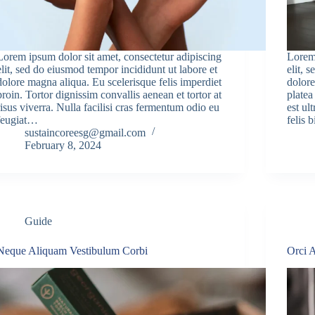
Lorem ipsum dolor sit amet, consectetur adipiscing
Lorem 
elit, sed do eiusmod tempor incididunt ut labore et
elit, 
dolore magna aliqua. Eu scelerisque felis imperdiet
dolore
proin. Tortor dignissim convallis aenean et tortor at
platea
risus viverra. Nulla facilisi cras fermentum odio eu
est ul
feugiat…
felis
sustaincoreesg@gmail.com
February 8, 2024
Guide
Neque Aliquam Vestibulum Corbi
Orci 